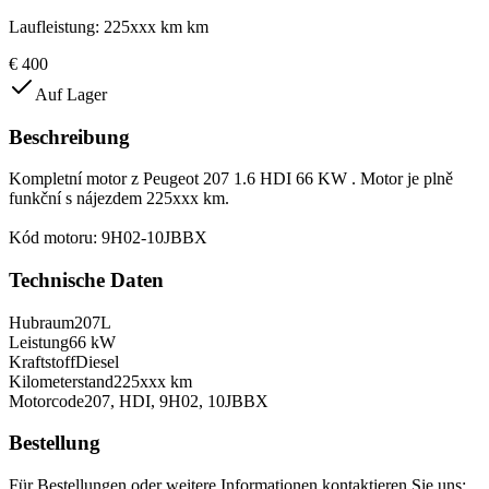
Laufleistung
:
225xxx km
km
€ 400
Auf Lager
Beschreibung
Kompletní motor z Peugeot 207 1.6 HDI 66 KW . Motor je plně
funkční s nájezdem 225xxx km.
Kód motoru: 9H02-10JBBX
Technische Daten
Hubraum
207L
Leistung
66 kW
Kraftstoff
Diesel
Kilometerstand
225xxx km
Motorcode
207, HDI, 9H02, 10JBBX
Bestellung
Für Bestellungen oder weitere Informationen kontaktieren Sie uns: