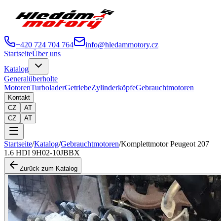
+420 724 704 764
info@hledammotory.cz
Startseite
Über uns
Katalog
Generalüberholte
Motoren
Turbolader
Getriebe
Zylinderköpfe
Gebrauchtmotoren
Kontakt
CZ
AT
CZ
AT
Startseite
/
Katalog
/
Gebrauchtmotoren
/
Komplettmotor Peugeot 207
1.6 HDI 9H02-10JBBX
Zurück zum Katalog