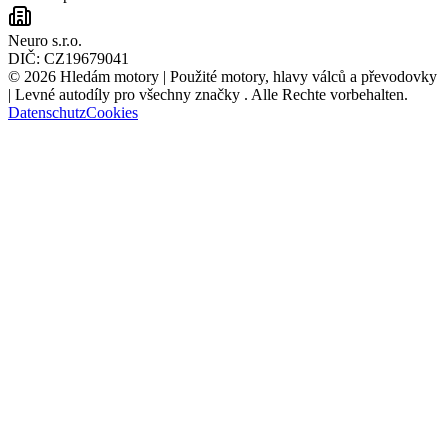
Neuro s.r.o.
DIČ:
CZ19679041
©
2026
Hledám motory | Použité motory, hlavy válců a převodovky
| Levné autodíly pro všechny značky
.
Alle Rechte vorbehalten
.
Datenschutz
Cookies