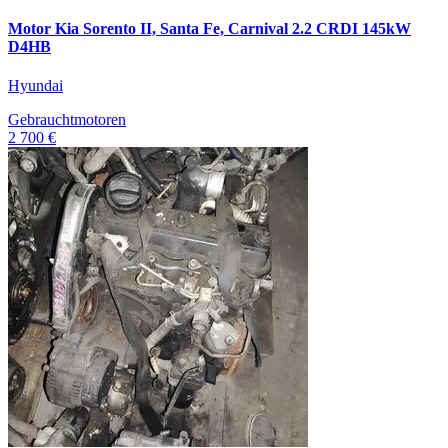
Motor Kia Sorento II, Santa Fe, Carnival 2.2 CRDI 145kW
D4HB
Hyundai
Gebrauchtmotoren
2 700 €